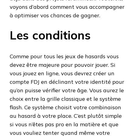
voyons d’abord comment vous accompagner
à optimiser vos chances de gagner.
Les conditions
Comme pour tous les jeux de hasards vous
devez être majeure pour pouvoir jouer. Si
vous jouez en ligne, vous devrez créer un
compte FDJ en déclinant votre identité pour
qu’on puisse vérifier votre âge. Vous aurez le
choix entre la grille classique et le système
flash. Ce système choisit votre combinaison
au hasard à votre place. C’est plutôt simple
si vous n’êtes pas pro en la matière et que
vous vouliez tenter quand même votre