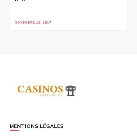
NOVEMBRE 12, 2017
MENTIONS LÉGALES