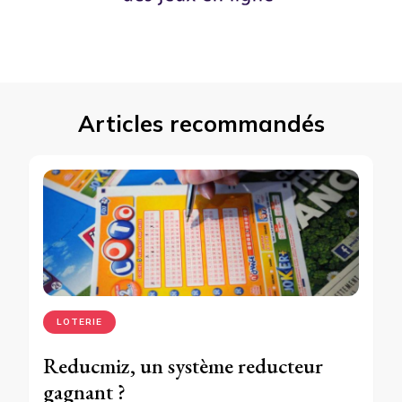
Articles recommandés
LOTERIE
Reducmiz, un système reducteur
gagnant ?