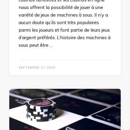
nous offrent la possibilité de jouer à une
variété de jeux de machines à sous. Il n’y a
aucun doute qu’ils sont très populaires
parmi les joueurs et font partie de leurs jeux
d’argent préférés. L’histoire des machines à
sous peut être …
SEPTEMBRE 17, 2020