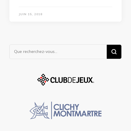
JUIN 15, 2018
Vous
recherchiez
quelque
chose ?