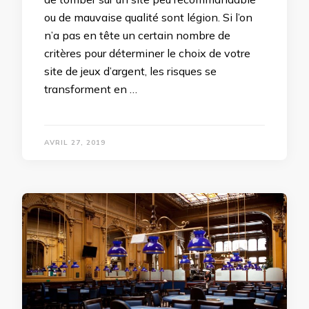
ou de mauvaise qualité sont légion. Si l’on
n’a pas en tête un certain nombre de
critères pour déterminer le choix de votre
site de jeux d’argent, les risques se
transforment en …
AVRIL 27, 2019