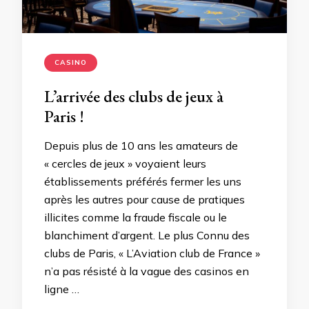
CASINO
L’arrivée des clubs de jeux à
Paris !
Depuis plus de 10 ans les amateurs de
« cercles de jeux » voyaient leurs
établissements préférés fermer les uns
après les autres pour cause de pratiques
illicites comme la fraude fiscale ou le
blanchiment d’argent. Le plus Connu des
clubs de Paris, « L’Aviation club de France »
n’a pas résisté à la vague des casinos en
ligne …