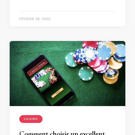
FÉVRIER 28, 2020
CASINO
Comment choisir un excellent