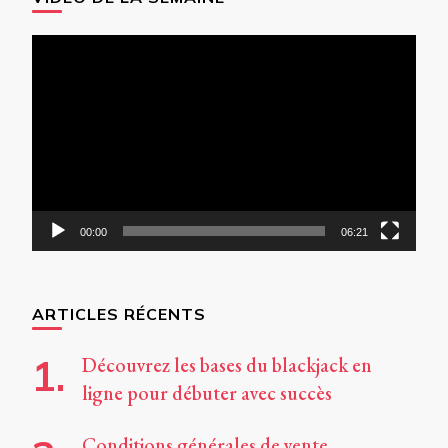
Lecteur
vidéo
00:00
06:21
ARTICLES RÉCENTS
Découvrez les bases du blackjack en
ligne pour débuter avec succès
Conditions générales de vente