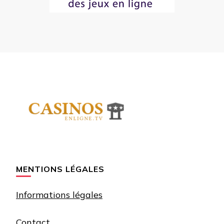
MENTIONS LÉGALES
Informations légales
Contact