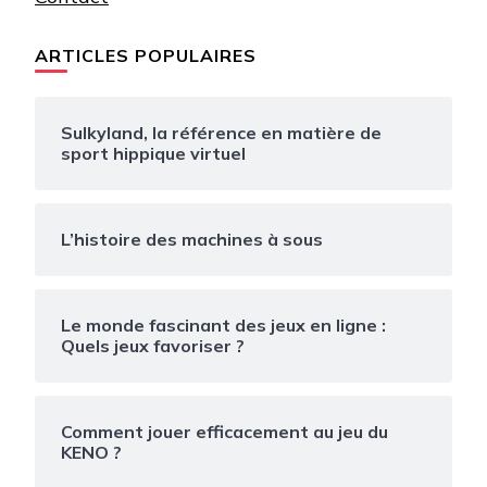
ARTICLES POPULAIRES
Sulkyland, la référence en matière de
sport hippique virtuel
L’histoire des machines à sous
Le monde fascinant des jeux en ligne :
Quels jeux favoriser ?
Comment jouer efficacement au jeu du
KENO ?