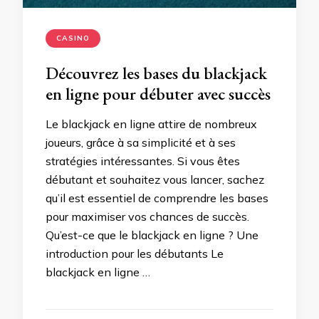
CASINO
Découvrez les bases du blackjack
en ligne pour débuter avec succès
Le blackjack en ligne attire de nombreux
joueurs, grâce à sa simplicité et à ses
stratégies intéressantes. Si vous êtes
débutant et souhaitez vous lancer, sachez
qu’il est essentiel de comprendre les bases
pour maximiser vos chances de succès.
Qu’est-ce que le blackjack en ligne ? Une
introduction pour les débutants Le
blackjack en ligne …