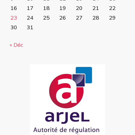
16
17
18
19
20
21
22
23
24
25
26
27
28
29
30
31
« Déc